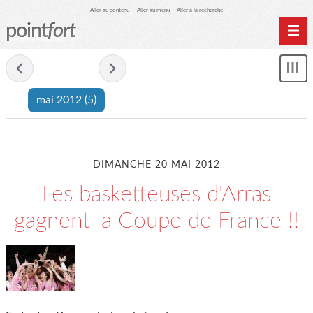
Aller au contenu
Aller au menu
Aller à la recherche
point
fort
Accueil
- mai 2012 -
Mon
Archives
le
mai 2012
(5)
me
DIMANCHE 20 MAI 2012
Les basketteuses d'Arras
gagnent la Coupe de France !!