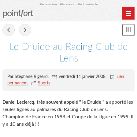
Aller au contenu
Aller au menu
Aller à la recherche
point
fort
Accueil
-
Mon
Archives
le
me
Le Druide au Racing Club de
Lens
Par Stephane Bigeard,
vendredi 11 janvier 2008
.
Lien
permanent
Sports
a apporté les
Daniel Leclercq, très souvent appelé " le Druide "
seules lignes au palmarès du Racing Club de Lens.
Champion de France en 1998 et Coupe de la Ligue en 1999. IL
y a 10 ans déjà !!!