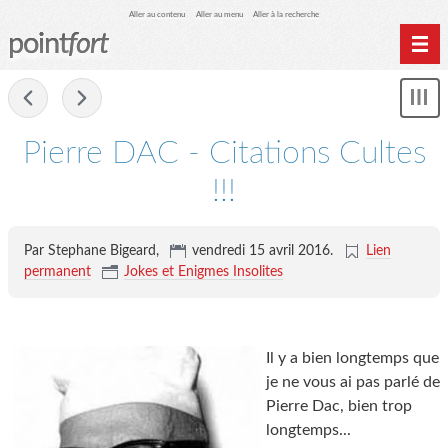
Aller au contenu
Aller au menu
Aller à la recherche
point
fort
Accueil
-
Mon
Archives
le
me
Pierre DAC - Citations Cultes
!!!
Par Stephane Bigeard,
vendredi 15 avril 2016
.
Lien
permanent
Jokes et Enigmes Insolites
Il y a bien longtemps que
je ne vous ai pas parlé de
Pierre Dac, bien trop
longtemps...