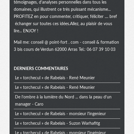
témoignages, d’analyses personnelles dans tous les
domaines, qui illustrent ce très puissant mécanisme...
PROFITEZ en pour commenter, critiquer, féliciter .... bref
échanger sur toutes ces idées.Allez, au plaisir de vous
lire... ENJOY !
Mail me:
conseil @ point-fort . com
- conseil & formation
3 bis cours de Verdun 62000 Arras Tel.: 06 07 39 10 03
Menu
DERNIERS COMMENTAIRES
Le « torchecul » de Rabelais - René Meunier
extra
Le « torchecul » de Rabelais - René Meunier
De l’ombre à la lumière du Nord ... dans la peau d’un
manager - Caro
Le « torchecul » de Rabelais - monsieur l'ingenieur
Le « torchecul » de Rabelais - Suzon Warhafitg
Le « torchecul » de Rabelais - monsieur l'ingénieur