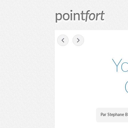
point
fort
-
Y
Par Stephane B