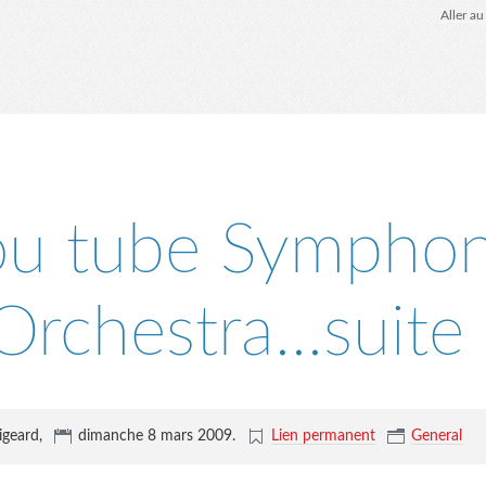
Aller a
ou tube Symphon
Orchestra...suite 
igeard,
dimanche 8 mars 2009
.
Lien permanent
General