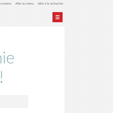
u contenu
Aller au menu
Aller à la recherche
Accueil
Archives
ie
!