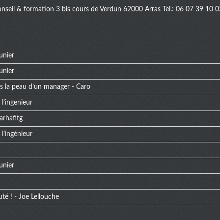
onseil & formation 3 bis cours de Verdun 62000 Arras Tel.: 06 07 39 10 0
unier
unier
ns la peau d’un manager - Caro
l'ingenieur
arhafitg
l'ingénieur
unier
uté ! - Joe Lellouche