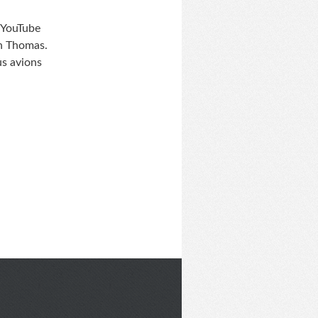
u YouTube
on Thomas.
us avions