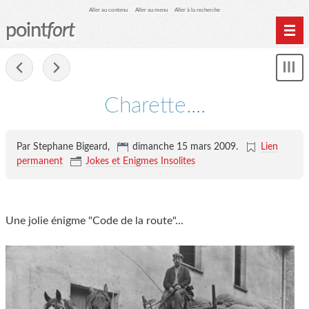
Aller au contenu
Aller au menu
Aller à la recherche
point
fort
Accueil
-
Mon
Archives
le
me
Charette....
Par Stephane Bigeard,
dimanche 15 mars 2009
.
Lien
permanent
Jokes et Enigmes Insolites
Une jolie énigme "Code de la route"...