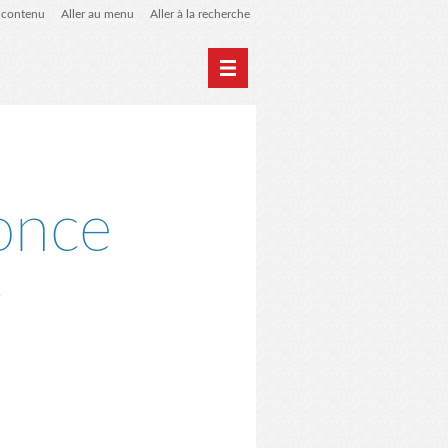
u contenu
Aller au menu
Aller à la recherche
Accueil
Archives
once
r