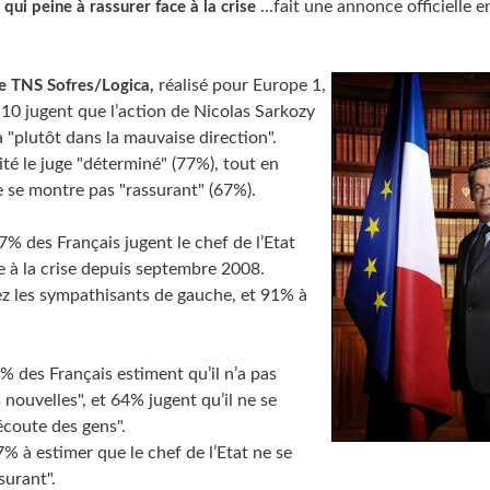
...fait une annonce officielle e
qui peine à rassurer face à la crise
réalisé pour Europe 1,
e TNS Sofres/Logica,
 10 jugent que l’action de Nicolas Sarkozy
va "plutôt dans la mauvaise direction".
té le juge "déterminé" (77%), tout en
e se montre pas "rassurant" (67%).
% des Français jugent le chef de l’Etat
e à la crise depuis septembre 2008.
ez les sympathisants de gauche, et 91% à
% des Français estiment qu’il n’a pas
 nouvelles", et 64% jugent qu’il ne se
écoute des gens".
67% à estimer que le chef de l’Etat ne se
surant".