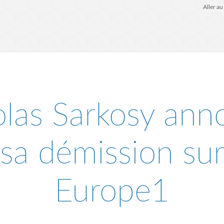
Aller a
olas Sarkosy ann
sa démission su
Europe1