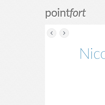
point
fort
-
Nic