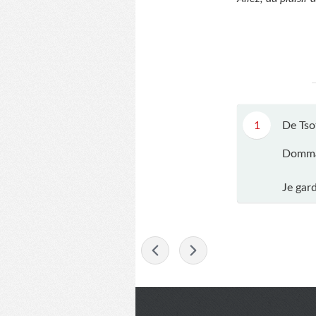
1
De Tso
Dommag
Je gar
-