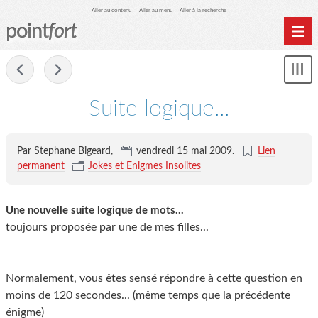
Aller au contenu
Aller au menu
Aller à la recherche
point
fort
Accueil
-
Mon
Archives
le
me
Suite logique...
Par Stephane Bigeard,
vendredi 15 mai 2009
.
Lien
permanent
Jokes et Enigmes Insolites
Une nouvelle suite logique de mots...
toujours proposée par une de mes filles...
Normalement, vous êtes sensé répondre à cette question en
moins de 120 secondes... (même temps que la précédente
énigme)