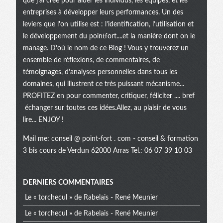
que j’ai créé pour aider les individus, les équipes, et les
entreprises à développer leurs performances. Un des
leviers que l'on utilise est : l’identification, l’utilisation et
le développement du pointfort....et la manière dont on le
manage. D’où le nom de ce Blog ! Vous y trouverez un
ensemble de réflexions, de commentaires, de
témoignages, d’analyses personnelles dans tous les
domaines, qui illustrent ce très puissant mécanisme...
PROFITEZ en pour commenter, critiquer, féliciter .... bref
échanger sur toutes ces idées.Allez, au plaisir de vous
lire... ENJOY !
Mail me:
conseil @ point-fort . com
- conseil & formation
3 bis cours de Verdun 62000 Arras Tel.: 06 07 39 10 03
Menu
DERNIERS COMMENTAIRES
Le « torchecul » de Rabelais - René Meunier
Le « torchecul » de Rabelais - René Meunier