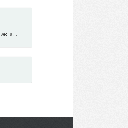
t
ec lui...