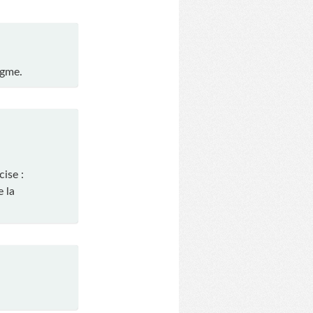
igme.
ise :
e la