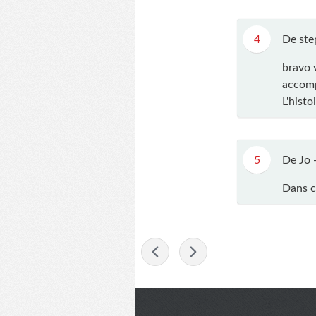
4
De ste
bravo v
accomp
L'histo
5
De Jo 
Dans ce
-