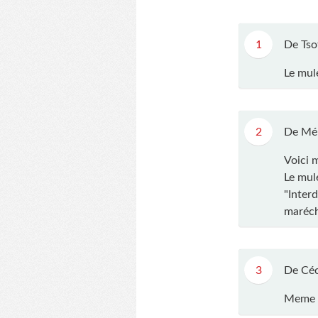
1
De Tso
Le mul
2
De Mél
Voici 
Le mul
"Interd
maréch
3
De Céc
Meme r