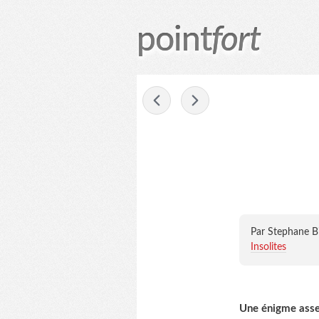
point
fort
-
Par Stephane B
Insolites
Une énigme assez