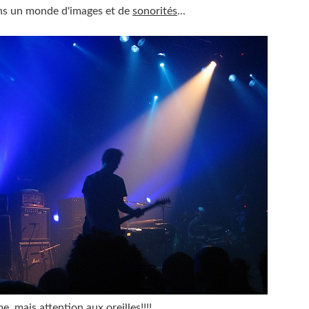
ns un monde d'images et de
sonorités
...
, mais attention aux oreilles!!!!