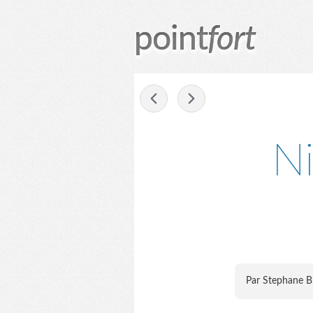
point
fort
-
Ni
Par Stephane B