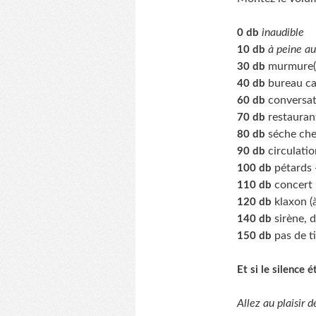
inaudible
0 db
à peine au
10 db
murmure(à
30 db
bureau cal
40 db
conversat
60 db
restauran
70 db
séche che
80 db
circulatio
90 db
pétards
100 db
concert 
110 db
klaxon (à
120 db
sirène, 
140 db
pas de ti
150 db
Et si le silence ét
Allez au plaisir de