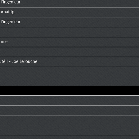
l'ingenieur
arhafitg
l'ingénieur
unier
uté ! - Joe Lellouche