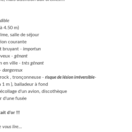
dible
 4.50 m)
me, salle de séjour
ion courante
t bruyant -
importun
veux -
gênant
n en ville -
très gênant
 -
dangereux
rock , tronçonneuse -
-
risque de lésion irréversible
 1 m ), balladeur à fond
décollage d'un avion, discothèque
r d'une fusée
ait d'or !!!
 vous lire...