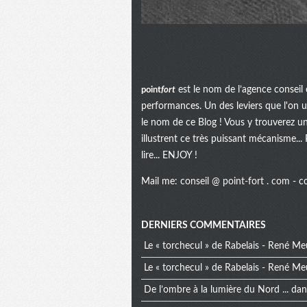
point
fort
est le nom de l’agence conseil 
performances. Un des leviers que l'on uti
le nom de ce Blog ! Vous y trouverez u
illustrent ce très puissant mécanisme...
lire... ENJOY !
Mail me:
conseil @ point-fort . com
- c
Menu
DERNIERS COMMENTAIRES
Le « torchecul » de Rabelais - René Me
extra
Le « torchecul » de Rabelais - René Me
De l’ombre à la lumière du Nord ... da