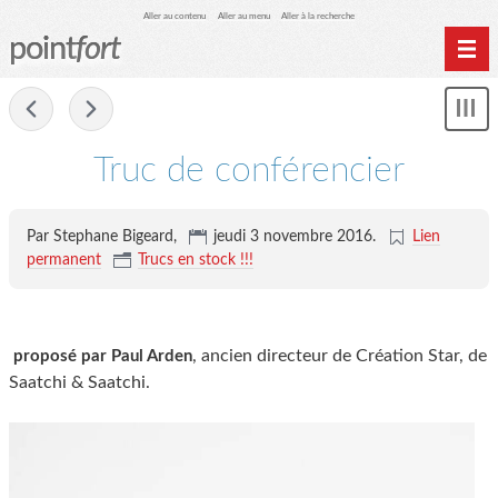
Aller au contenu
Aller au menu
Aller à la recherche
point
fort
Accueil
-
Mon
Archives
le
me
Truc de conférencier
Par Stephane Bigeard,
jeudi 3 novembre 2016
.
Lien
permanent
Trucs en stock !!!
, ancien directeur de Création Star, de
proposé par Paul Arden
Saatchi & Saatchi.