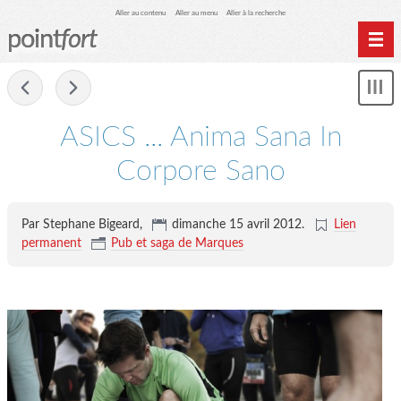
Aller au contenu
Aller au menu
Aller à la recherche
point
fort
Accueil
-
Mon
Archives
le
me
ASICS ... Anima Sana In
Corpore Sano
Par Stephane Bigeard,
dimanche 15 avril 2012
.
Lien
permanent
Pub et saga de Marques