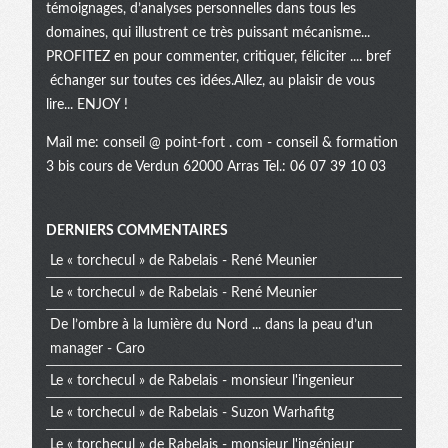
témoignages, d’analyses personnelles dans tous les
domaines, qui illustrent ce très puissant mécanisme...
PROFITEZ en pour commenter, critiquer, féliciter .... bref
échanger sur toutes ces idées.Allez, au plaisir de vous
lire... ENJOY !
Mail me:
conseil @ point-fort . com
- conseil & formation
3 bis cours de Verdun 62000 Arras Tel.: 06 07 39 10 03
Menu
DERNIERS COMMENTAIRES
Le « torchecul » de Rabelais - René Meunier
extra
Le « torchecul » de Rabelais - René Meunier
De l’ombre à la lumière du Nord ... dans la peau d’un
manager - Caro
Le « torchecul » de Rabelais - monsieur l'ingenieur
Le « torchecul » de Rabelais - Suzon Warhafitg
Le « torchecul » de Rabelais - monsieur l'ingénieur