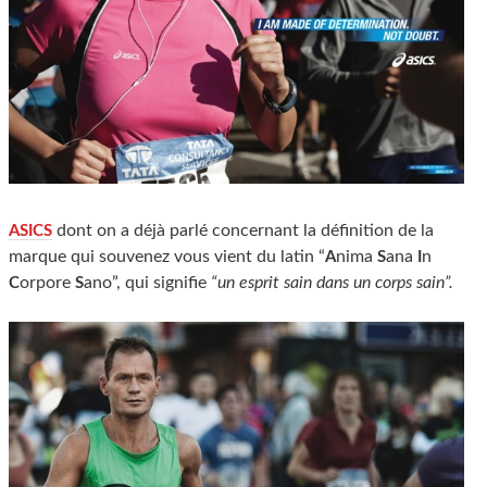
dont on a déjà parlé concernant la définition de la
ASICS
marque qui souvenez vous vient du latin “
nima
ana
n
A
S
I
orpore
ano”, qui signifie
“un esprit sain dans un corps sain”.
C
S