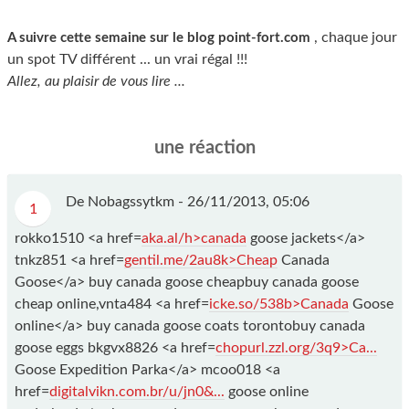
, chaque jour
A suivre cette semaine sur le blog point-fort.com
un spot TV différent ... un vrai régal !!!
Allez, au plaisir de vous lire ...
une réaction
De Nobagssytkm -
26/11/2013, 05:06
1
rokko1510 <a href=
aka.al/h>canada
goose jackets</a>
tnkz851 <a href=
gentil.me/2au8k>Cheap
Canada
Goose</a> buy canada goose cheapbuy canada goose
cheap online,vnta484 <a href=
icke.so/538b>Canada
Goose
online</a> buy canada goose coats torontobuy canada
goose eggs bkgvx8826 <a href=
chopurl.zzl.org/3q9>Ca...
Goose Expedition Parka</a> mcoo018 <a
href=
digitalvikn.com.br/u/jn0&...
goose online