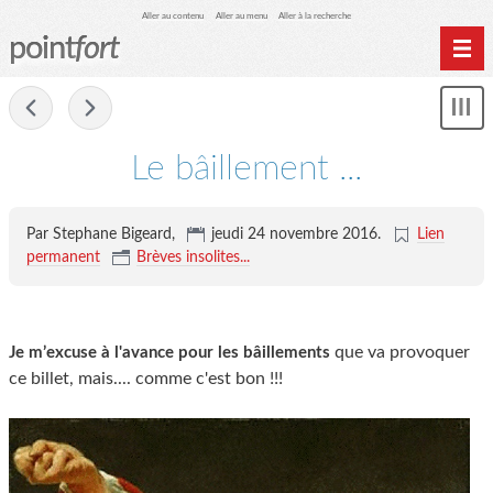
Aller au contenu
Aller au menu
Aller à la recherche
point
fort
Accueil
-
Mon
Archives
le
me
Le bâillement ...
Par Stephane Bigeard,
jeudi 24 novembre 2016
.
Lien
permanent
Brèves insolites...
que va provoquer
Je m’excuse à l'avance pour les bâillements
ce billet, mais.... comme c'est bon !!!