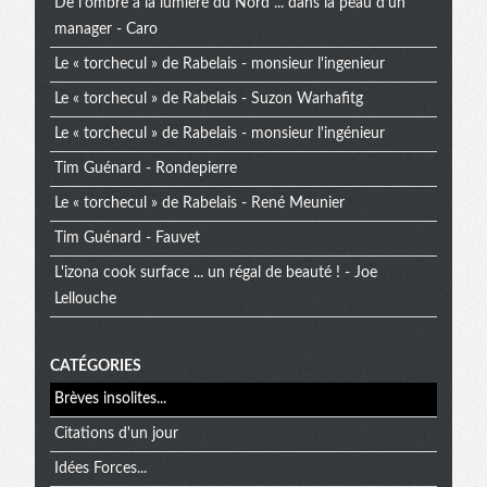
De l’ombre à la lumière du Nord ... dans la peau d’un
manager - Caro
Le « torchecul » de Rabelais - monsieur l'ingenieur
Le « torchecul » de Rabelais - Suzon Warhafitg
Le « torchecul » de Rabelais - monsieur l'ingénieur
Tim Guénard - Rondepierre
Le « torchecul » de Rabelais - René Meunier
Tim Guénard - Fauvet
L'izona cook surface ... un régal de beauté ! - Joe
Lellouche
CATÉGORIES
Brèves insolites...
Citations d'un jour
Idées Forces...