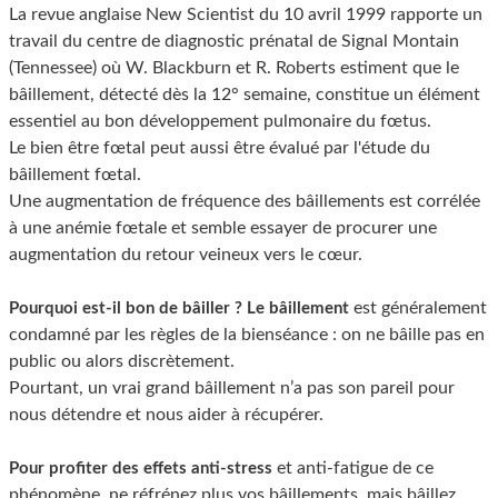
La revue anglaise New Scientist du 10 avril 1999 rapporte un
travail du centre de diagnostic prénatal de Signal Montain
(Tennessee) où W. Blackburn et R. Roberts estiment que le
bâillement, détecté dès la 12° semaine, constitue un élément
essentiel au bon développement pulmonaire du fœtus.
Le bien être fœtal peut aussi être évalué par l'étude du
bâillement fœtal.
Une augmentation de fréquence des bâillements est corrélée
à une anémie fœtale et semble essayer de procurer une
augmentation du retour veineux vers le cœur.
est généralement
Pourquoi est-il bon de bâiller ?
Le bâillement
condamné par les règles de la bienséance : on ne bâille pas en
public ou alors discrètement.
Pourtant, un vrai grand bâillement n’a pas son pareil pour
nous détendre et nous aider à récupérer.
et anti-fatigue de ce
Pour profiter des effets anti-stress
phénomène, ne réfrénez plus vos bâillements, mais bâillez