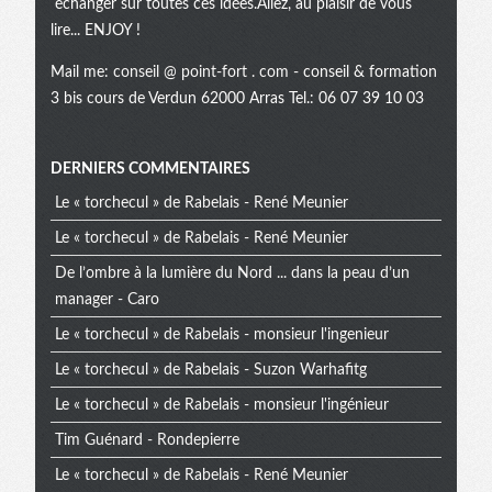
échanger sur toutes ces idées.Allez, au plaisir de vous
lire... ENJOY !
Mail me:
conseil @ point-fort . com
- conseil & formation
3 bis cours de Verdun 62000 Arras Tel.: 06 07 39 10 03
Menu
DERNIERS COMMENTAIRES
Le « torchecul » de Rabelais - René Meunier
extra
Le « torchecul » de Rabelais - René Meunier
De l’ombre à la lumière du Nord ... dans la peau d’un
manager - Caro
Le « torchecul » de Rabelais - monsieur l'ingenieur
Le « torchecul » de Rabelais - Suzon Warhafitg
Le « torchecul » de Rabelais - monsieur l'ingénieur
Tim Guénard - Rondepierre
Le « torchecul » de Rabelais - René Meunier