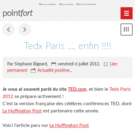
Aller au contenu
Aller au menu
Aller à la recherche
point
fort
Accueil
-
Mon
Archives
le
me
Tedx Paris .... enfin !!!!
Par Stephane Bigeard,
vendredi 6 juillet 2012
.
Lien
permanent
Actualité positive...
, et bien le
Tedx Paris
Je vous ai souvent parlé du site
TED.com
2012
se prépare activement !
C'est la version française des célèbres conférences TED, dont
Le Huffington Post
est partenaire cette année.
Voici l'article paru sur
Le Huffington Post