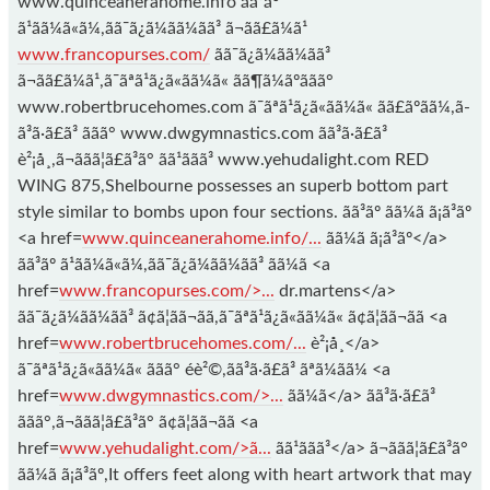
www.quinceanerahome.info ãã³ãº
ã¹ãã¼ã«ã¼,ãã¯ã¿ã¼ãã¼ãã³ ã¬ãã£ã¼ã¹
www.francopurses.com/
ãã¯ã¿ã¼ãã¼ãã³
ã¬ãã£ã¼ã¹,ã¯ãªã¹ã¿ã«ãã¼ã« ãã¶ã¼ãºããã°
www.robertbrucehomes.com ã¯ãªã¹ã¿ã«ãã¼ã« ãã£ãºãã¼,ã­
ã³ã·ã£ã³ ããã° www.dwgymnastics.com ã­ã³ã·ã£ã³
è²¡å¸,ã¬ããã¦ã£ã³ã° ãã¹ããã³ www.yehudalight.com RED
WING 875,Shelbourne possesses an superb bottom part
style similar to bombs upon four sections. ãã³ãº ãã¼ã ã¡ã³ãº
<a href=
www.quinceanerahome.info/...
ãã¼ã ã¡ã³ãº</a>
ãã³ãº ã¹ãã¼ã«ã¼,ãã¯ã¿ã¼ãã¼ãã³ ãã¼ã <a
href=
www.francopurses.com/>...
dr.martens</a>
ãã¯ã¿ã¼ãã¼ãã³ ã¢ã¦ãã¬ãã,ã¯ãªã¹ã¿ã«ãã¼ã« ã¢ã¦ãã¬ãã <a
href=
www.robertbrucehomes.com/...
è²¡å¸</a>
ã¯ãªã¹ã¿ã«ãã¼ã« ããã° éè²©,ã­ã³ã·ã£ã³ ãªã¼ãã¼ <a
href=
www.dwgymnastics.com/>...
ãã¼ã</a> ã­ã³ã·ã£ã³
ããã°,ã¬ããã¦ã£ã³ã° ã¢ã¦ãã¬ãã <a
href=
www.yehudalight.com/>ã...
ãã¹ããã³</a> ã¬ããã¦ã£ã³ã°
ãã¼ã ã¡ã³ãº,It offers feet along with heart artwork that may