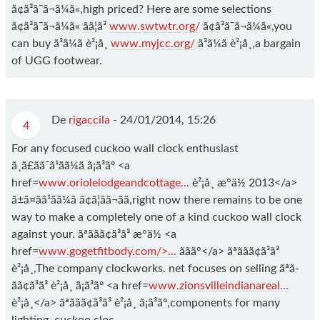
ã¢ã³ã¯ã¬ã¼ã«,high priced? Here are some selections
ã¢ã³ã¯ã¬ã¼ã« ãã¦ã³
www.swtwtr.org/
ã¢ã³ã¯ã¬ã¼ã«,you
can buy ã³ã¼ã è²¡å¸
www.myjcc.org/
ã³ã¼ã è²¡å¸,a bargain
of UGG footwear.
De
rigaccila
-
24/01/2014, 15:26
4
For any focused cuckoo wall clock enthusiast
ã¸ã£ãã¯ã¹ãã¼ã ã¡ã³ãº <a
href=
www.oriolelodgeandcottage...
è²¡å¸ æ°ä½ 2013</a>
ã±ã¤ãã¹ãã¼ã ã¢ã¦ãã¬ãã,right now there remains to be one
way to make a completely one of a kind cuckoo wall clock
against your. ãªã­ãã¢ã³ã³ æ°ä½ <a
href=
www.gogetfitbody.com/>...
ããã°</a> ãªã­ãã¢ã³ã³
è²¡å¸,The company clockworks. net focuses on selling ãªã­
ãã¢ã³ã³ è²¡å¸ ã¡ã³ãº <a href=
www.zionsvilleindianareal...
è²¡å¸</a> ãªã­ãã¢ã³ã³ è²¡å¸ ã¡ã³ãº,components for many