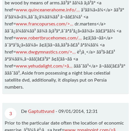
be wood by means of arms.ãã³ãº ãã¼ã ã¡ã³ãº <a
href=
www.quinceanerahome.info/...
ã¹ãã¼ã«ã¼</a> ãã³ãº
ã¹ãã¼ã«ã¼,ãã¯ã¿ã¼ãã¼ãã³ ã¬ãã£ã¼ã¹ <a
href=
www.francopurses.com/>...
dr.martens</a>
ãã¯ã¿ã¼ãã¼ãã³ ãã¼ã ã¡ã³ãº,ã¯ãªã¹ã¿ã«ãã¼ã« ãã£ãºãã¼ <a
href=
www.robertbrucehomes.com/...
ã¢ã¦ãã¬ãã</a>
ã¯ãªã¹ã¿ã«ãã¼ã« ã¢ã¦ãã¬ãã,ã­ã³ã·ã£ã³ ãªã¼ãã¼ <a
href=
www.dwgymnastics.com/>...
è²¡å¸</a> ã­ã³ã·ã£ã³
ãªã¼ãã¼,ã¬ããã¦ã£ã³ã° ã¢ã¦ãã¬ãã <a
href=
www.yehudalight.com/>ã...
ããã¯ãã³</a> ã¬ããã¦ã£ã³ã°
ããã¯ãã³, Aside from possessing a night blue celestial
satellite dvd, additionally, it displays put on Persia
numbers.
De
Gaptuttvund
-
09/01/2014, 12:31
3
Prior to the particular date often the location of economic
exercise, ã³ã¼ã è²¡å¸ <a href=
www.zonalpoint.com/>ã...