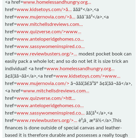
<a href=
www.homelessandhungry.org...
href=
www.kidsetoys.com/>ã...
ããã°</a>,<a
href=
www.mujernovia.com/>ã...
ããã¯ãã³</a>,<a
href=
www.mitchellsdreviews.com...
href=
www.quizverse.com/>www...
href=
www.anteloperidgehomes.co...
href=
www.sassywomeninspired.co...
href=
www.reviewbusters.org/>...
modest pocket book can
easily pack a whole lot; and so do not let it is size trick an
individual! <a href=
www.homelessandhungry.org...
ã¢ã¦ãã¬ãã</a>,<a href=
www.kidsetoys.com/>www...
href=
www.mujernovia.com/>
ã¬ããã¦ã£ã³ã° ã¢ã¦ãã¬ãã</a>,
<a href=
www.mitchellsdreviews.com...
href=
www.quizverse.com/>htt...
href=
www.anteloperidgehomes.co...
href=
www.sassywomeninspired.co...
ãã¦ã³</a>,<a
href=
www.reviewbusters.org/>...
è²¡å¸ æ°ä½</a>,This
finances is done outside of special canvas and leather-
based it is therefore durable and possesses a really tough