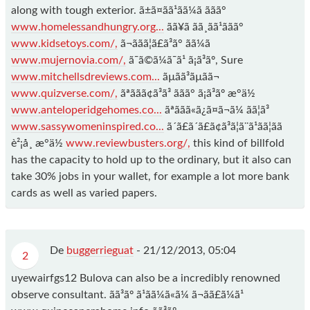
along with tough exterior. ã±ã¤ãã¹ãã¼ã ããã°
www.homelessandhungry.org...
ãã¥ã ãã¸ãã¹ããã°
www.kidsetoys.com/,
ã¬ããã¦ã£ã³ã° ãã¼ã
www.mujernovia.com/,
ã¯ã©ã¼ã¯ã¹ ã¡ã³ãº, Sure
www.mitchellsdreviews.com...
ãµãã³ãµãã¬
www.quizverse.com/,
ãªã­ãã¢ã³ã³ ããã° ã¡ã³ãº æ°ä½
www.anteloperidgehomes.co...
ãªããã«ã¿ã¤ã¬ã¼ ãã¦ã³
www.sassywomeninspired.co...
ã´ã£ã´ã£ã¢ã³ã¦ã¨ã¹ãã¦ãã
è²¡å¸ æ°ä½
www.reviewbusters.org/,
this kind of billfold
has the capacity to hold up to the ordinary, but it also can
take 30% jobs in your wallet, for example a lot more bank
cards as well as varied papers.
De
buggerrieguat
-
21/12/2013, 05:04
2
uyewairfgs12 Bulova can also be a incredibly renowned
observe consultant. ãã³ãº ã¹ãã¼ã«ã¼ ã¬ãã£ã¼ã¹