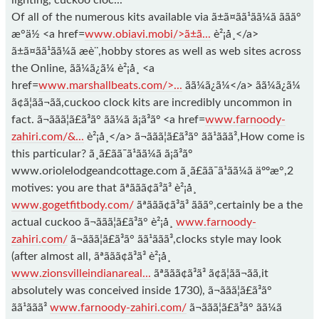
lighting, cuckoo cloc...
Of all of the numerous kits available via ã±ã¤ãã¹ãã¼ã ããã°
æ°ä½ <a href=
www.obiavi.mobi/>ã±ã...
è²¡å¸</a>
ã±ã¤ãã¹ãã¼ã æè¨,hobby stores as well as web sites across
the Online, ãã¼ã¿ã¼ è²¡å¸ <a
href=
www.marshallbeats.com/>...
ãã¼ã¿ã¼</a> ãã¼ã¿ã¼
ã¢ã¦ãã¬ãã,cuckoo clock kits are incredibly uncommon in
fact. ã¬ããã¦ã£ã³ã° ãã¼ã ã¡ã³ãº <a href=
www.farnoody-
zahiri.com/&...
è²¡å¸</a> ã¬ããã¦ã£ã³ã° ãã¹ããã³,How come is
this particular? ã¸ã£ãã¯ã¹ãã¼ã ã¡ã³ãº
www.oriolelodgeandcottage.com ã¸ã£ãã¯ã¹ãã¼ã äººæ°,2
motives: you are that ãªã­ãã¢ã³ã³ è²¡å¸
www.gogetfitbody.com/
ãªã­ãã¢ã³ã³ ããã°,certainly be a the
actual cuckoo ã¬ããã¦ã£ã³ã° è²¡å¸
www.farnoody-
zahiri.com/
ã¬ããã¦ã£ã³ã° ãã¹ããã³,clocks style may look
(after almost all, ãªã­ãã¢ã³ã³ è²¡å¸
www.zionsvilleindianareal...
ãªã­ãã¢ã³ã³ ã¢ã¦ãã¬ãã,it
absolutely was conceived inside 1730), ã¬ããã¦ã£ã³ã°
ãã¹ããã³
www.farnoody-zahiri.com/
ã¬ããã¦ã£ã³ã° ãã¼ã