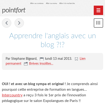
Aller au contenu
Aller au menu
Aller à la recherche
point
fort
Accueil
-
Mon
Archives
le
me
Apprendre l'anglais avec un
blog ?!?
Par Stephane Bigeard,
lundi 13 mai 2013
.
Lien
permanent
Brèves insolites...
Je comprends ainsi
OUI ! et avec un blog sympa et original !
pourquoi cette entreprise de formation en langues...
Intercountry
a reçu 3 fois le 1er prix de l’innovation
pédagogique sur le salon Expolangues de Paris !!