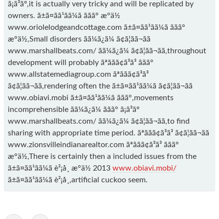
ã¡ã³ãº,it is actually very tricky and will be replicated by
owners. ã±ã¤ãã¹ãã¼ã ããã° æ°ä½
www.oriolelodgeandcottage.com ã±ã¤ãã¹ãã¼ã ããã°
æ°ä½,Small disorders ãã¼ã¿ã¼ ã¢ã¦ãã¬ãã
www.marshallbeats.com/ ãã¼ã¿ã¼ ã¢ã¦ãã¬ãã,throughout
development will probably ãªã­ãã¢ã³ã³ ããã°
www.allstatemediagroup.com ãªã­ãã¢ã³ã³
ã¢ã¦ãã¬ãã,rendering often the ã±ã¤ãã¹ãã¼ã ã¢ã¦ãã¬ãã
www.obiavi.mobi ã±ã¤ãã¹ãã¼ã ããã°,movements
incomprehensible ãã¼ã¿ã¼ ããã° ã¡ã³ãº
www.marshallbeats.com/ ãã¼ã¿ã¼ ã¢ã¦ãã¬ãã,to find
sharing with appropriate time period. ãªã­ãã¢ã³ã³ ã¢ã¦ãã¬ãã
www.zionsvilleindianarealtor.com ãªã­ãã¢ã³ã³ ããã°
æ°ä½,There is certainly then a included issues from the
ã±ã¤ãã¹ãã¼ã è²¡å¸ æ°ä½ 2013
www.obiavi.mobi/
ã±ã¤ãã¹ãã¼ã è²¡å¸,artificial cuckoo seem.