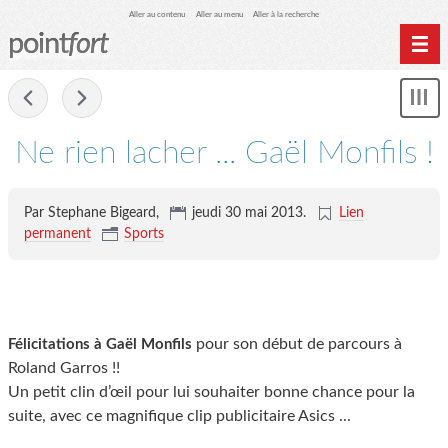
Aller au contenu
Aller au menu
Aller à la recherche
point
fort
Accueil
-
Mon
Archives
le
me
Ne rien lacher ... Gaël Monfils !
Par Stephane Bigeard,
jeudi 30 mai 2013
.
Lien
permanent
Sports
pour son début de parcours à
Félicitations à Gaël Monfils
Roland Garros !!
Un petit clin d’œil pour lui souhaiter bonne chance pour la
suite, avec ce magnifique clip publicitaire Asics ...