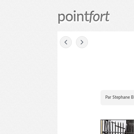
point
fort
-
Par Stephane B