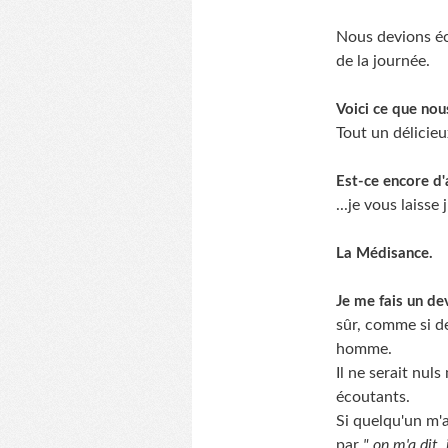
Nous devions éco
de la journée.
Voici ce que nous
Tout un délicieu
Est-ce encore d'
...je vous laiss
La Médisance.
Je me fais un de
sûr, comme si d
homme.
Il ne serait nuls
écoutants.
Si quelqu'un m'
par
" on m'a dit, 