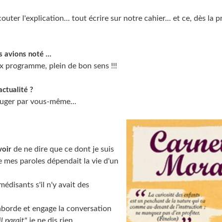
uter l'explication... tout écrire sur notre cahier... et ce, dès la 
 avions noté ...
x programme, plein de bon sens !!!
actualité ?
e juger par vous-même...
de ne dire que ce dont je suis
voir
e mes paroles dépendait la vie d'un
 médisants s'il n'y avait des
aborde et engage la conversation
il parait"
je ne dis rien.