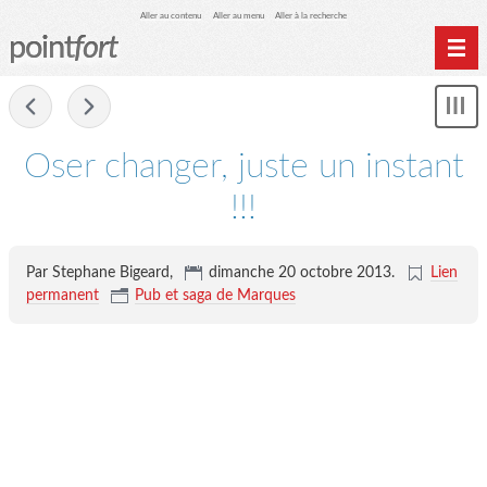
Aller au contenu
Aller au menu
Aller à la recherche
point
fort
Accueil
-
Mon
Archives
le
me
Oser changer, juste un instant
!!!
Par Stephane Bigeard,
dimanche 20 octobre 2013
.
Lien
permanent
Pub et saga de Marques