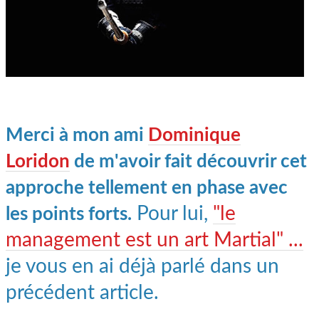
Merci à mon ami
Dominique
Loridon
de m'avoir fait découvrir cet
approche tellement en phase avec
Pour lui,
"le
les points forts.
management est un art Martial" ...
je vous en ai déjà parlé dans un
précédent article.