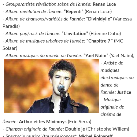
- Groupe/artiste révélation scène de l’année:
Renan Luce
- Album révélation de l’année:
(Renan Luce)
“Repenti”
- Album de chansons/variétés de l’année:
(Vanessa
“Divinidylle”
Paradis)
- Album pop/rock de l’année:
(Etienne Daho)
“L’invitation”
- Album de musiques urbaines de l’année:
(MC
“Chapitre 7″
Solaar)
- Album musiques du monde de l’année:
(Yael Naim),
”Yael Naim”
- Artiste de
musiques
électroniques ou
dance de
l’année:
Justice
- Musique
originale de
cinéma de
l’année:
(Eric Serra)
Arthur et les Minimoys
- Chanson originale de l’année:
(Christophe Willem)
Double je
- Spectacle musical/tournée/concert:
Michel Polnareff