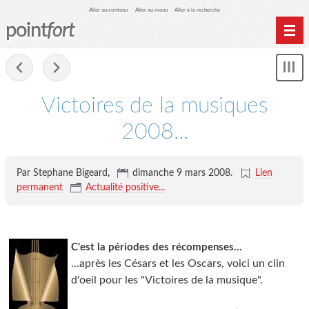
Aller au contenu
Aller au menu
Aller à la recherche
point
fort
Accueil
-
Mon
Archives
le
me
Victoires de la musiques
2008...
Par Stephane Bigeard,
dimanche 9 mars 2008
.
Lien
permanent
Actualité positive...
C'est la périodes des récompenses...
...après les Césars et les Oscars, voici un clin
d'oeil pour les "Victoires de la musique".