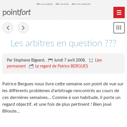
Aller au contenu
Aller au menu
Aller à la recherche
point
fort
Accueil
-
Mon
Archives
le
me
Les arbitres en question ???
Par Stephane Bigeard,
lundi 7 avril 2008
.
Lien
permanent
Le regard de Patrice BERGUES
Patrice Bergues nous livre cette semaine son point de vue sur
les différents problèmes d'arbitrage rencontrés au cours de
ces dernières semaines... Comme à son habitude, il porte un
regard objectif, et une fois de plus pertinent ! Bien joué
Biloute...