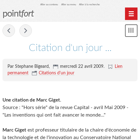
Aller au contenu
Aller au menu
Aller à la recherche
point
fort
Accueil
-
Mon
Archives
le
me
Citation d'un jour ...
Par Stephane Bigeard,
mercredi 22 avril 2009
.
Lien
permanent
Citations d'un jour
.
Une citation de Marc Giget
Source : "Hors série" de la revue Capital - avril Mai 2009 -
"Les inventions qui ont fait avancer le monde..."
est professeur titulaire de la chaire d'économie de
Marc Giget
la technologie et de l'innovation au Conservatoire National