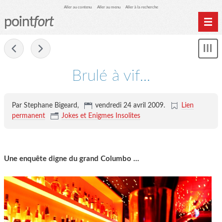
Aller au contenu
Aller au menu
Aller à la recherche
point
fort
Accueil
-
Mon
Archives
le
me
Brulé à vif...
Par Stephane Bigeard,
vendredi 24 avril 2009
.
Lien
permanent
Jokes et Enigmes Insolites
Une enquête digne du grand Columbo ...