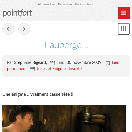
Aller au contenu
Aller au menu
Aller à la recherche
point
fort
Accueil
-
Mon
Archives
le
me
L'auberge...
Par Stephane Bigeard,
lundi 30 novembre 2009
.
Lien
permanent
Jokes et Enigmes Insolites
Une énigme ...vraiment casse tête !!!