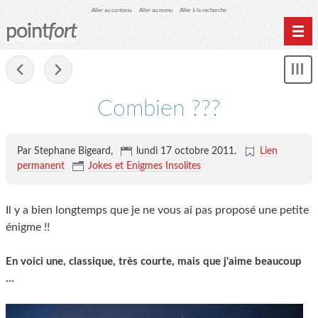
Aller au contenu
Aller au menu
Aller à la recherche
point
fort
Accueil
-
Mon
Archives
le
me
Combien ???
Par Stephane Bigeard,
lundi 17 octobre 2011
.
Lien
permanent
Jokes et Enigmes Insolites
Il y a bien longtemps que je ne vous ai pas proposé une petite
énigme !!
En voici une, classique, très courte, mais que j'aime beaucoup
...