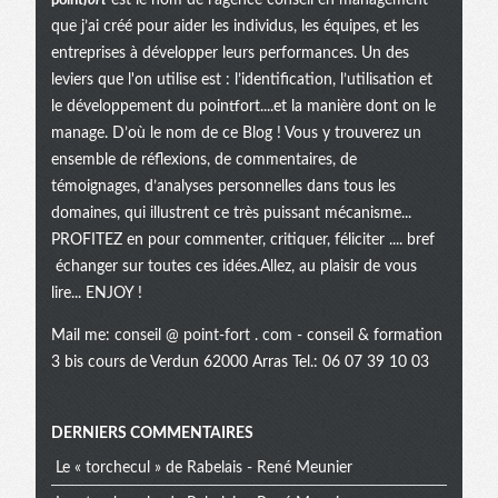
point
fort
est le nom de l’agence conseil en management
que j’ai créé pour aider les individus, les équipes, et les
entreprises à développer leurs performances. Un des
leviers que l'on utilise est : l’identification, l’utilisation et
le développement du pointfort....et la manière dont on le
manage. D’où le nom de ce Blog ! Vous y trouverez un
ensemble de réflexions, de commentaires, de
témoignages, d’analyses personnelles dans tous les
domaines, qui illustrent ce très puissant mécanisme...
PROFITEZ en pour commenter, critiquer, féliciter .... bref
échanger sur toutes ces idées.Allez, au plaisir de vous
lire... ENJOY !
Mail me:
conseil @ point-fort . com
- conseil & formation
3 bis cours de Verdun 62000 Arras Tel.: 06 07 39 10 03
Menu
DERNIERS COMMENTAIRES
Le « torchecul » de Rabelais - René Meunier