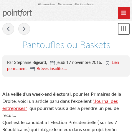
Aller au contenu
Aller au menu
Aller à la recherche
point
fort
Accueil
-
Mon
Archives
le
me
Pantoufles ou Baskets
Par Stephane Bigeard,
jeudi 17 novembre 2016
.
Lien
permanent
Brèves insolites...
pour les Primaires de la
A la veille d'un week-end électoral,
Droite, voici un article paru dans l'excellent
"Journal des
entreprises"
qui pourrait vous aider à prendre un peu de
recul...
Quel est le candidat à l'Election Présidentielle ( sur les 7
Républicains) qui intègre le mieux dans son projet (enfin