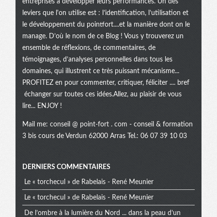
entreprises à développer leurs performances. Un des
leviers que l'on utilise est : l’identification, l’utilisation et
le développement du pointfort....et la manière dont on le
manage. D’où le nom de ce Blog ! Vous y trouverez un
ensemble de réflexions, de commentaires, de
témoignages, d’analyses personnelles dans tous les
domaines, qui illustrent ce très puissant mécanisme...
PROFITEZ en pour commenter, critiquer, féliciter .... bref
échanger sur toutes ces idées.Allez, au plaisir de vous
lire... ENJOY !
Mail me:
conseil @ point-fort . com
- conseil & formation
3 bis cours de Verdun 62000 Arras Tel.: 06 07 39 10 03
Menu
DERNIERS COMMENTAIRES
Le « torchecul » de Rabelais - René Meunier
extra
Le « torchecul » de Rabelais - René Meunier
De l’ombre à la lumière du Nord ... dans la peau d’un