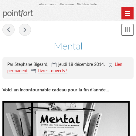
Aller au contenu
Aller au menu
Aller à la recherche
point
fort
Accueil
-
Mon
Archives
le
me
Mental
Par Stephane Bigeard,
jeudi 18 décembre 2014
.
Lien
permanent
Livres...ouverts !
Voici un incontournable cadeau pour la fin d'année...