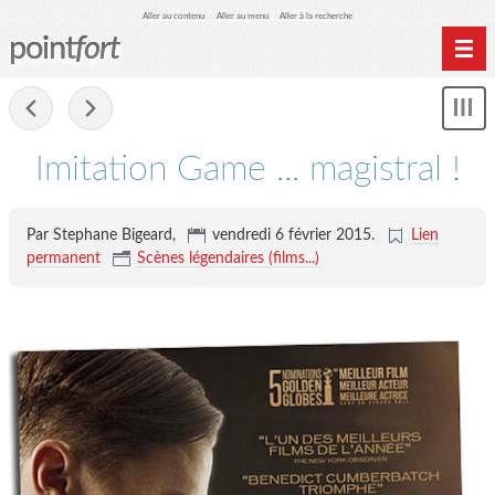
Aller au contenu
Aller au menu
Aller à la recherche
point
fort
Accueil
-
Mon
Archives
le
me
Imitation Game ... magistral !
Par Stephane Bigeard,
vendredi 6 février 2015
.
Lien
permanent
Scènes légendaires (films...)